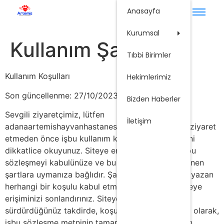
Hakkım
Anasayfa
İnsan K
Kurumsal
Kullanım Şartları
Tıbbi Birimler
Kullanım Koşulları
Hekimlerimiz
Son güncellenme: 27/10/2023
Bizden Haberler
Sevgili ziyaretçimiz, lütfen
İletişim
adanaartemishayvanhastanesi.com web sitemizi ziyaret
etmeden önce işbu kullanım koşulları sözleşmesini
dikkatlice okuyunuz. Siteye erişiminiz tamamen bu
sözleşmeyi kabulünüze ve bu sözleşme ile belirlenen
şartlara uymanıza bağlıdır. Şayet bu sözleşmede yazan
herhangi bir koşulu kabul etmiyorsanız, lütfen siteye
erişiminizi sonlandırınız. Siteye erişiminizi
sürdürdüğünüz takdirde, koşulsuz ve kısıtlamasız olarak,
işbu sözleşme metninin tamamını kabul ettiğinizin,