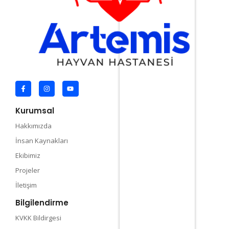
Kurumsal
Hizmetler
Hakkımızda
Acil 7/24 Radyoloji
İnsan Kaynakları
Dahiliye
Ekibimiz
Ağız, Diş ve Çene Sağlığı
Projeler
Pet Kuaför
İletişim
Tamamını Gör →
Bilgilendirme
İletişim Bilgileri
KVKK Bildirgesi
0533 396 49 30