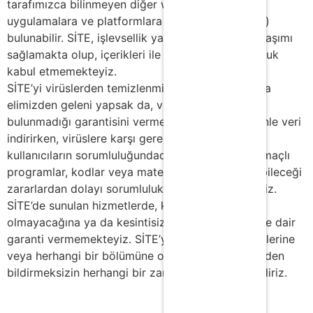
tarafımızca bilinmeyen diğer web sitelerine,
uygulamalara ve platformlara köprüler (hyperlink)
bulunabilir. SİTE, işlevsellik yalnızca bu sitelere ulaşımı
sağlamakta olup, içerikleri ile ilgili hiçbir sorumluluk
kabul etmemekteyiz.
SİTE’yi virüslerden temizlenmiş tutmak konusunda
elimizden geleni yapsak da, virüslerin tamamen
bulunmadığı garantisini vermemekteyiz. Bu nedenle veri
indirirken, virüslere karşı gerekli önlemi almak,
kullanıcıların sorumluluğundadır. Virüs vb. kötü amaçlı
programlar, kodlar veya materyallerin sebep olabileceği
zararlardan dolayı sorumluluk kabul etmemekteyiz.
SİTE’de sunulan hizmetlerde, kusur veya hata
olmayacağına ya da kesintisiz hizmet verileceğine dair
garanti vermemekteyiz. SİTE’ye ve sitenin hizmetlerine
veya herhangi bir bölümüne olan erişiminizi önceden
bildirmeksizin herhangi bir zamanda sonlandırabiliriz.