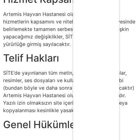
Artemis Hayvan Hastanesi olarak, sunacağımız
hizmetlerin kapsamını ve niteliğini, yasalar çerçevesinde
belirlemekte tamamen serbest olup; hizmetlere ilişkin
yapacağımız değişiklikler, SİTE’de yayınlanmakla
yürürlüğe girmiş sayılacaktır.
Telif Hakları
SİTE’de yayınlanan tüm metin, kod, grafikler, logolar,
resimler, ses dosyaları ve kullanılan yazılımın sahibi
(bundan böyle ve daha sonra “içerik” olarak anılacaktır)
Artemis Hayvan Hastanesi olup, tüm hakları saklıdır.
Yazılı izin olmaksızın site içeriğinin çoğaltılması veya
kopyalanması kesinlikle yasaktır.
Genel Hükümler