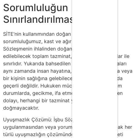
Sorumluluğun
Sınırlandırılması
SİTE’nin kullanımından doğan zararlara ilişkin
sorumluluğumuz, kast ve ağır ihmal ile sınırlıdır.
Sözleşmenin ihlalinden doğan zararlarda, talep
edilebilecek toplam tazminat, öngörülebilir hasarlar ile
sınırlıdır. Yukarıda bahsedilen sorumluluk sınırlamaları
aynı zamanda insan hayatına, bedeni yaralanmaya veya
bir kişinin sağlığına gelebilecek zararlar durumunda
geçerli değildir. Hukuken mücbir sebep sayılan tüm
durumlarda, gecikme, ifa etmeme veya temerrütten
dolayı, herhangi bir tazminat yükümlülüğümüz
doğmayacaktır.
Uyuşmazlık Çözümü: İşbu Sözleşme’nin
uygulanmasından veya yorumlanmasından doğacak her
türlü uyuşmazlığın çözümünde, Türkiye Cumhuriyeti