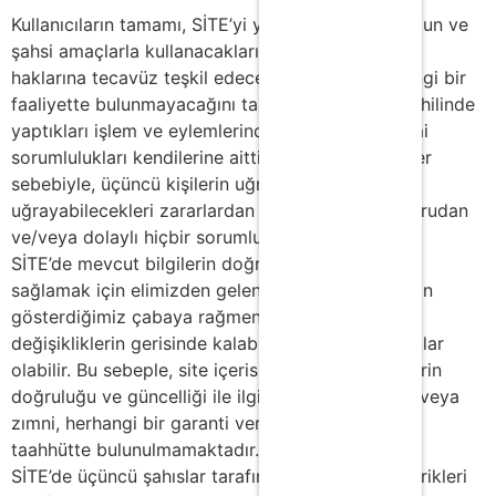
Kullanıcıların tamamı, SİTE’yi yalnızca hukuka uygun ve
şahsi amaçlarla kullanacaklarını ve üçüncü kişinin
haklarına tecavüz teşkil edecek nitelikteki herhangi bir
faaliyette bulunmayacağını taahhüt eder. SİTE dâhilinde
yaptıkları işlem ve eylemlerindeki, hukuki ve cezai
sorumlulukları kendilerine aittir. İşbu iş ve eylemler
sebebiyle, üçüncü kişilerin uğradıkları veya
uğrayabilecekleri zararlardan dolayı SİTE’nin doğrudan
ve/veya dolaylı hiçbir sorumluluğu yoktur.
SİTE’de mevcut bilgilerin doğruluk ve güncelliğini
sağlamak için elimizden geleni yapmaktayız. Lakin
gösterdiğimiz çabaya rağmen, bu bilgiler, fiili
değişikliklerin gerisinde kalabilir, birtakım farklılıklar
olabilir. Bu sebeple, site içerisinde yer alan bilgilerin
doğruluğu ve güncelliği ile ilgili tarafımızca, açık veya
zımni, herhangi bir garanti verilmemekte, hiçbir
taahhütte bulunulmamaktadır.
SİTE’de üçüncü şahıslar tarafından işletilen ve içerikleri